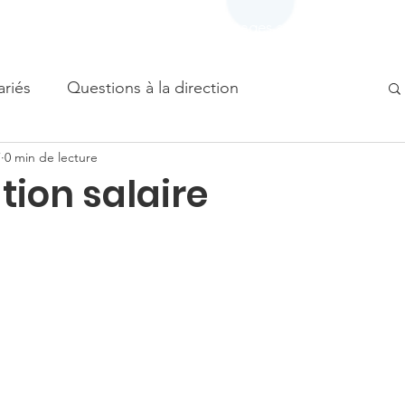
s
Vos représentants
Les avantages agents
À propo
ariés
Questions à la direction
7
0 min de lecture
tion salaire